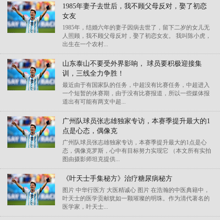
1985年妻子去世后，我不顾父母反对，娶了初恋
女友
1985年，结婚六年的妻子因病去世了，留下二岁的女儿无
人照顾，我不顾父母反对，娶了初恋女友。 我叫陈小虎，
出生在一个农村...
山东泰山不要受外界影响， 球员要积极迎接集
训，三线全力争胜！
最近由于有国家队的任务，中超没有比赛任务，中超进入
一个短暂的休赛期，由于没有比赛报道，所以一些媒体报
道出有可能有两支中超...
广州队球员张志雄独家专访，本赛季提升最大的1
点是心态，偶像克
广州队球员张志雄独家专访，本赛季提升最大的1点是心
态，偶像克罗斯，心中有目标努力实现它 （本文所有实拍
图由摄影师坦克提供...
《叶天士手集秘方》治疗糖尿病秘方
图片 中华行医方 大医精诚心 图片 在浩瀚的中医典籍中，
叶天士的医学贡献犹如一颗璀璨的明珠。作为清代著名的
医学家，叶天士...