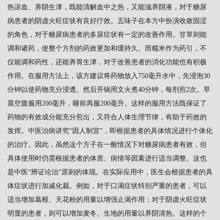
热凉血、养阴生津，既能清解血中之热，又能滋养阴液，对于糖尿
病患者的阴虚火旺症状有良好疗效。五味子在本方中扮演收敛固涩
的角色，对于糖尿病患者的多尿症状有一定的改善作用。甘草则能
调和诸药，使整个方剂的药效更加和缓持久。而糯米作为药引，不
仅能调和药性，还能养胃生津，对于改善患者的消化功能也有积极
作用。在服用方法上，该方建议将药物放入750毫升水中，先浸泡30
分钟以使药物充分浸透。然后开锅用文火煮40分钟，每剂煎2次。早
晨空腹服用200毫升，睡前再服200毫升。这样的服用方法既保证了
药物的有效成分能充分煎出，又符合人体生理节律，有助于药效的
发挥。中医治病讲究“因人制宜”，即根据患者的具体情况进行个体化
的治疗。因此，虽然这个方子在一般情况下对糖尿病患者有效，但
具体使用时仍需根据患者的体质、病情等因素进行适当调整。这也
是中医“辨证论治”原则的体现。在实际应用中，医生会根据患者的具
体症状进行加减化裁。例如，对于口渴症状特别严重的患者，可以
适当增加葛根、天花粉的用量以增强止渴作用；对于阴虚火旺症状
明显的患者，则可以增加麦冬、生地的用量以养阴清热。这样的个