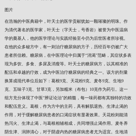
图片
在浩瀚的中医典籍中，叶天士的医学贡献犹如一颗璀璨的明珠。作
为清代著名的医学家，叶天士（字天士，号香岩）被誉为中医温病
学的奠基人，他的医学理论与实践经验至今仍为后世医者所珍视。
在他的众多秘方中，有一则治疗糖尿病的方子，历经百年仍被广大
患者所信赖。糖尿病，在中医理论中归属于“消渴”范畴，其症状多表
现为多饮、多食、多尿及消瘦等。叶天士的糖尿病方，以其精准的
配伍和卓越的疗效，成为中医治疗糖尿病的经典之一。该方的剂量
换算成现代单位后如下：葛根9克、天花粉9克、麦冬9克、生地9
克、五味子3克、甘草3克，另加糯米（布包）10克作为药引。这一
组方充分体现了中医“辨证论治”的精髓，每一味药都有其独特的功效
和配伍意义。葛根，作为方中的主药，具有解肌退热、生津止渴的
作用，对于缓解糖尿病患者的口渴症状有显著效果。天花粉则能清
热泻火、生津止渴，与葛根相辅相成，共同增强止渴作用。麦冬养
阴生津、润肺清心，对于阴虚内热的糖尿病患者尤为适宜。生地清