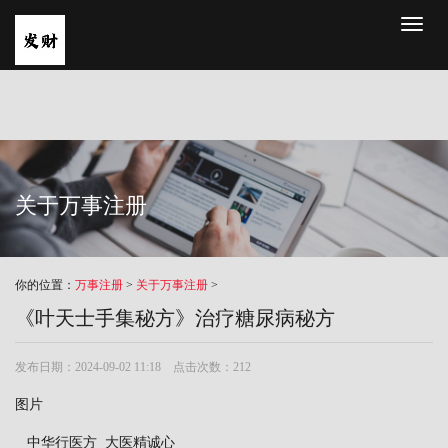
Toggl
naviga
关于万事注册
你的位置：
万事注册
>
关于万事注册
>
《叶天士手集秘方》治疗糖尿病秘方
发布日期：2024-09-02 11:18 点击次数：212
图片
中华行医方 大医精诚心