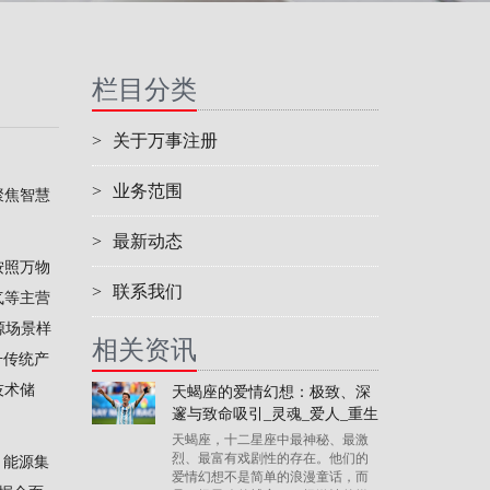
栏目分类
>
关于万事注册
>
业务范围
聚焦智慧
>
最新动态
按照万物
>
联系我们
气等主营
源场景样
相关资讯
升传统产
技术储
天蝎座的爱情幻想：极致、深
邃与致命吸引_灵魂_爱人_重生
天蝎座，十二星座中最神秘、最激
烈、最富有戏剧性的存在。他们的
。能源集
爱情幻想不是简单的浪漫童话，而