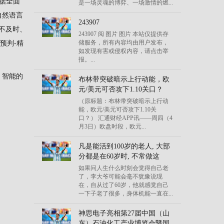
数据全面
是一场灵魂的博弈、一场激情的燃...
自然语言
243907
入不及时、
243907 阅 图片 图片 本站仅提供存
储服务，所有内容均由用户发布，
预判-精
如发现有害或侵权内容，请点击举
。
报。...
、智能的
布林带突破暗示上行动能，欧
元/美元可否攻下1.10关口？
（原标题：布林带突破暗示上行动
能，欧元/美元可否攻下1.10关
口？） 汇通财经APP讯——周四（4
月3日）欧盘时段，欧元...
凡是能活到100岁的老人, 大部
分都是在60岁时, 不常做这
如果问人生什么时刻会觉得自己老
了，李大爷可能会毫不犹豫说现
在，自从过了60岁，他就感觉自己
一下子老了很多，身体机能一直在...
神思电子亮相第27届中国（山
东）石油化工产业博览会暨国